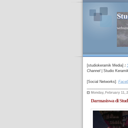
Stu
website
[studiokeramik Media]
:
C
hannel
|
Studio Kerami
[Social Networks]
:
Faceb
____________________
Monday, February 11, 
Darmasiswa di Stud