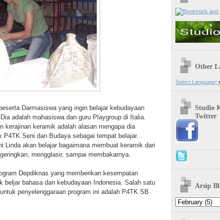
Other L
Select Language
Studio 
peserta Darmasiswa yang ingin belajar kebudayaan
Twitter
 Dia adalah mahasiswa dan guru Playgroup di Italia.
n kerajinan keramik adalah alasan mengapa dia
k P4TK Seni dan Budaya sebagai tempat belajar. .
i Linda akan belajar bagaimana membuat keramik dari
eringkan, mengglasir, sampai membakarnya.
rogram Depdiknas yang memberikan kesempatan
 beljar bahasa dan kebudayaan Indonesia. Salah satu
Arsip Bl
uk untuk penyelenggaraan program ini adalah P4TK SB