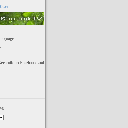
anguages
▼
Keramik on Facebook and
og