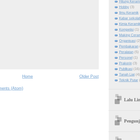
Hitung Keram
Hobby
(3)
Ilmu Keramik
Kabar sekola
Kimia Kerami
Kompetisi
(1)
Making Cera
Organisasi
(2
Pembakaran
Peralatan
(5)
Personel
(1)
Prakerin
(3)
Publikasi
(16)
Tanah Liat
(4)
Home
Older Post
Teknik Putar
ents (Atom)
Lalu Li
Pengunj