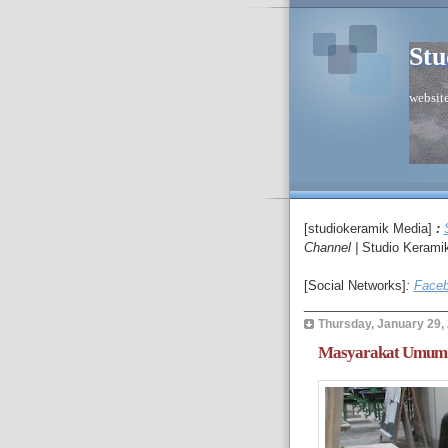
Stu
website
[studiokeramik Media]
:
C
hannel
|
Studio Kerami
[Social Networks]
:
Faceb
____________________
Thursday, January 29,
Masyarakat Umum 