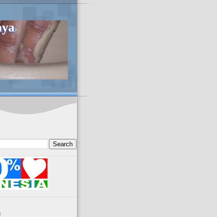
aya
s