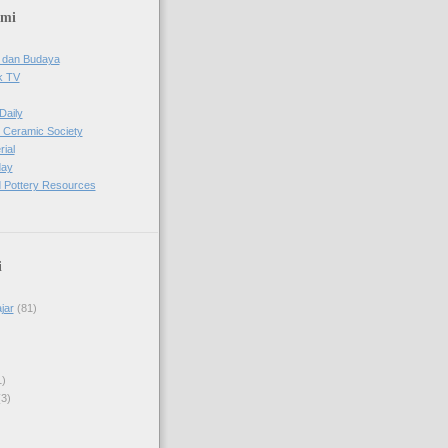
ami
 dan Budaya
k TV
Daily
 Ceramic Society
ial
day
 Pottery Resources
i
jar
(81)
1)
(3)