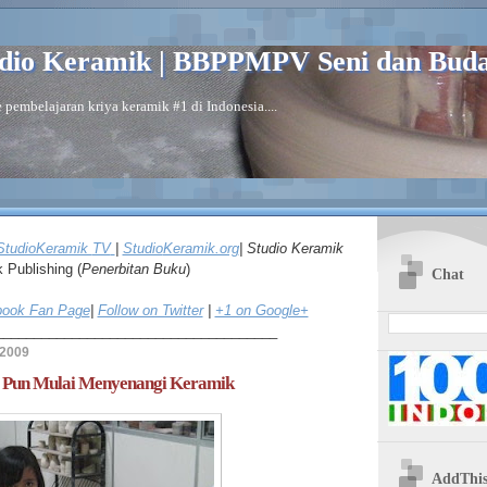
dio Keramik | BBPPMPV Seni dan Bud
 pembelajaran kriya keramik #1 di Indonesia....
StudioKeramik
TV
|
Studio
Keramik.org
| Studio Keramik
k
Publishing (
Penerbitan Buku
)
Chat
ook Fan Page
|
Follow on Twitter
|
+1 on Google+
_____________________________________
 2009
Pun Mulai Menyenangi Keramik
AddThi