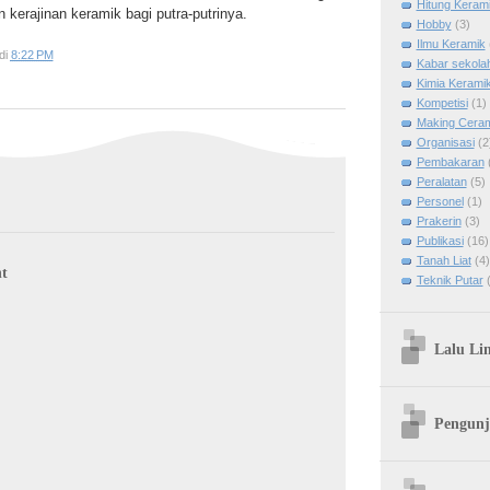
Hitung Keram
kerajinan keramik bagi putra-putrinya.
Hobby
(3)
Ilmu Keramik
di
8:22 PM
Kabar sekola
Kimia Kerami
Kompetisi
(1)
Making Cera
Organisasi
(2
Pembakaran
Peralatan
(5)
Personel
(1)
Prakerin
(3)
Publikasi
(16)
Tanah Liat
(4)
t
Teknik Putar
Lalu Li
Pengunj