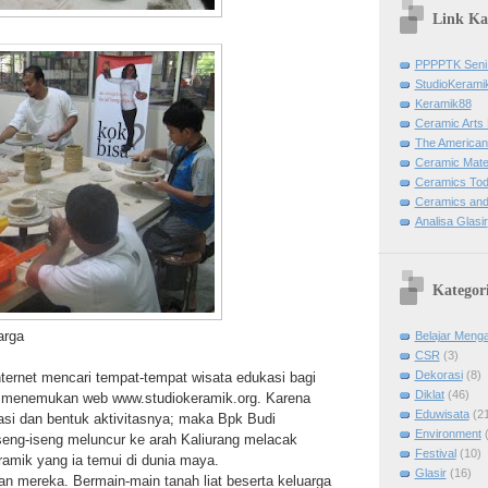
Link K
PPPPTK Seni
StudioKerami
Keramik88
Ceramic Arts 
The American
Ceramic Mater
Ceramics To
Ceramics and
Analisa Glasir
Kategor
arga
Belajar Menga
CSR
(3)
Dekorasi
(8)
nternet mencari tempat-tempat wisata edukasi bagi
Diklat
(46)
a menemukan web www.studiokeramik.org. Karena
Eduwisata
(2
si dan bentuk aktivitasnya; maka Bpk Budi
Environment
seng-iseng meluncur ke arah Kaliurang melacak
Festival
(10)
amik yang ia temui di dunia maya.
Glasir
(16)
tan mereka. Bermain-main tanah liat beserta keluarga