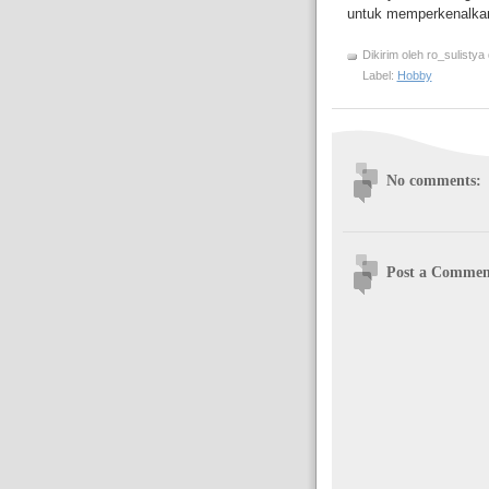
untuk memperkenalkan 
Dikirim oleh
ro_sulistya
Label:
Hobby
No comments:
Post a Commen