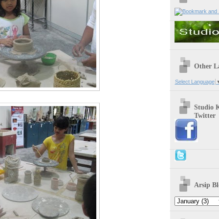
Other L
Select Language
Studio 
Twitter
Arsip Bl