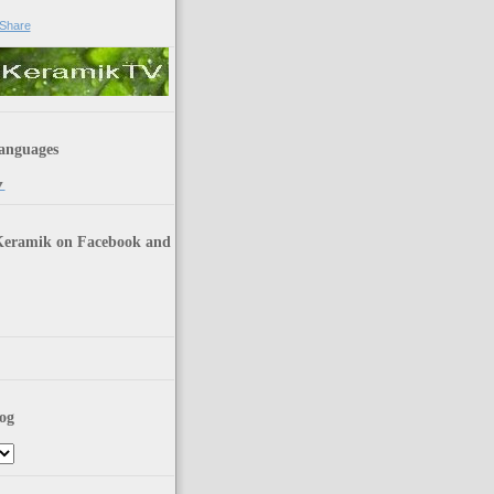
anguages
▼
Keramik on Facebook and
og