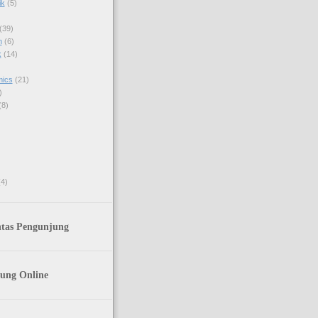
ik
(5)
(39)
h
(6)
k
(14)
mics
(21)
)
(8)
(4)
ntas Pengunjung
ung Online