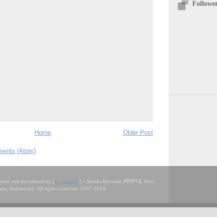
Followe
Home
Older Post
ents (Atom)
tained and developed by
[
ro_sulistya
] ~
Studio Keramik PPPPTK Seni
a, Indonesia]. All rights reserved. 2007-2014.