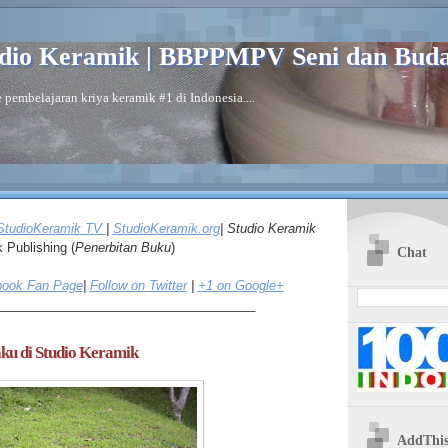
dio Keramik | BBPPMPV Seni dan Bud
 pembelajaran kriya keramik #1 di Indonesia....
StudioKeramik
TV
|
Studio
Keramik.org
| Studio Keramik
k
Publishing (
Penerbitan Buku
)
Chat
ook Fan Page
|
Follow on Twitter
|
+1 on Google+
_____________________________________
ku di Studio Keramik
AddThi