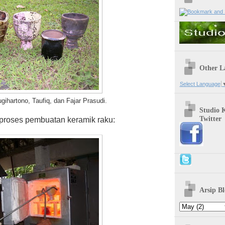
Other L
Select Language
ihartono, Taufiq, dan Fajar Prasudi.
Studio 
Twitter
h proses pembuatan keramik raku:
Arsip Bl