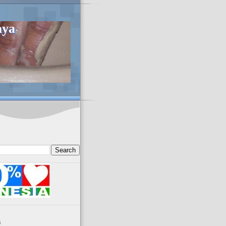
aya
s