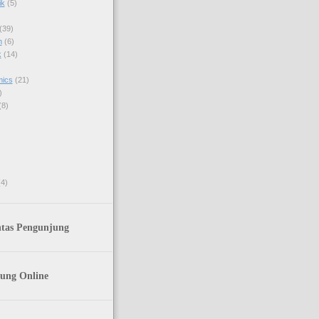
ik
(5)
(39)
h
(6)
k
(14)
mics
(21)
)
(8)
(4)
ntas Pengunjung
ung Online