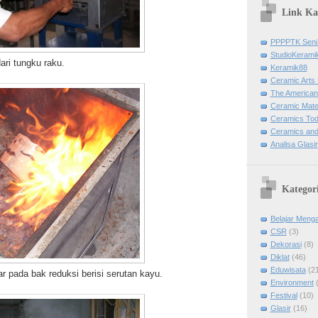
Link K
PPPPTK Seni
StudioKerami
ri tungku raku.
Keramik88
Ceramic Arts 
The American
Ceramic Mater
Ceramics To
Ceramics and
Analisa Glasir
Kategor
Belajar Menga
CSR
(3)
Dekorasi
(8)
Diklat
(46)
Eduwisata
(2
r pada bak reduksi berisi serutan kayu.
Environment
Festival
(10)
Glasir
(16)