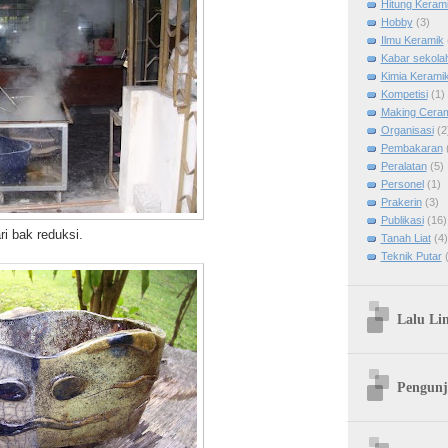
Hitung Keram
Hobby
(3)
Ilmu Keramik
Kabar sekola
Kimia Kerami
Kompetisi
(1)
Making Cera
Organisasi
(2
Pembakaran
Peralatan
(5)
Personel
(1)
Prakerin
(3)
Publikasi
(16)
i bak reduksi.
Tanah Liat
(4)
Teknik Putar
Lalu Li
Pengunj