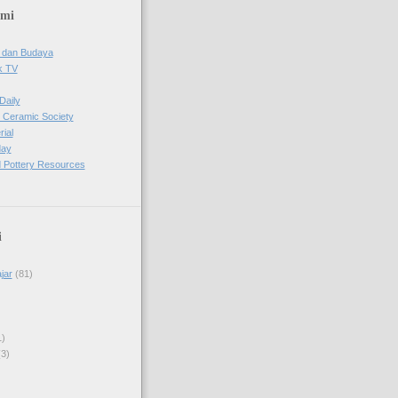
ami
 dan Budaya
k TV
Daily
 Ceramic Society
ial
day
 Pottery Resources
i
jar
(81)
1)
(3)