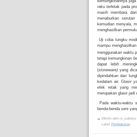
kemungkinannya juga 
raku terletak pada p
masih membara dari
menaburkan serutan 
kemudian menyala, me
menghasilkan permukaa
Uji coba tungku modif
mampu menghasilkan p
menggunakan waktu pe
tetapi kemungkinan be
dapat lebih mening
(
stoneware)
yang dica
dipindahkan dari tun
kedalam air. Glasir 
efek retak yang me
merupakan glasir jadi
Pada waktu-waktu sel
benda-benda seni yang
Dikirim oleh
ro_sulistya
Label:
Pembakaran