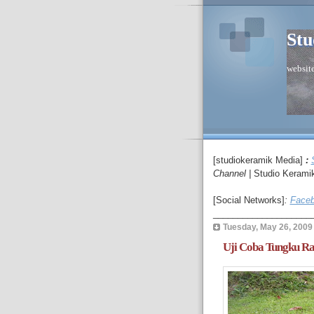
Stu
website
[studiokeramik Media]
:
C
hannel
|
Studio Kerami
[Social Networks]
:
Faceb
____________________
Tuesday, May 26, 2009
Uji Coba Tungku Ra