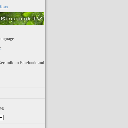
anguages
▼
Keramik on Facebook and
og