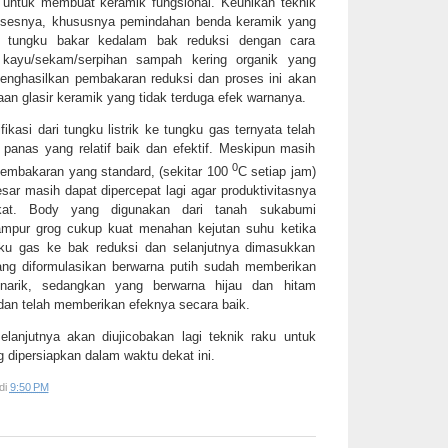
untuk membuat keramik fungsional. Keunikan teknik
rosesnya, khususnya pemindahan benda keramik yang
 tungku bakar kedalam bak reduksi dengan cara
kayu/sekam/serpihan sampah kering organik yang
nghasilkan pembakaran reduksi dan proses ini akan
n glasir keramik yang tidak terduga efek warnanya.
ikasi dari tungku listrik ke tungku gas ternyata telah
anas yang relatif baik dan efektif. Meskipun masih
0
mbakaran yang standard, (sekitar 100
C setiap jam)
sar masih dapat dipercepat lagi agar produktivitasnya
kat. Body yang digunakan dari tanah sukabumi
mpur grog cukup kuat menahan kejutan suhu ketika
gku gas ke bak reduksi dan selanjutnya dimasukkan
yang diformulasikan berwarna putih sudah memberikan
narik, sedangkan yang berwarna hijau dan hitam
 dan telah memberikan efeknya secara baik.
anjutnya akan diujicobakan lagi teknik raku untuk
 dipersiapkan dalam waktu dekat ini.
di
9:50 PM