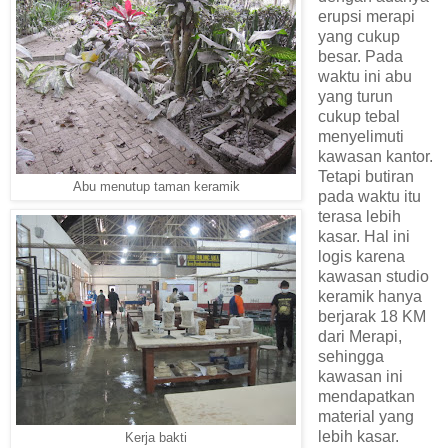
erupsi merapi
yang cukup
besar. Pada
waktu ini abu
yang turun
cukup tebal
menyelimuti
kawasan kantor.
Tetapi butiran
Abu menutup taman keramik
pada waktu itu
terasa lebih
kasar. Hal ini
logis karena
kawasan studio
keramik hanya
berjarak 18 KM
dari Merapi,
sehingga
kawasan ini
mendapatkan
material yang
lebih kasar.
Kerja bakti