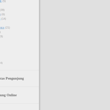
ik
(5)
(39)
h
(6)
k
(14)
mics
(21)
)
(8)
(4)
ntas Pengunjung
ung Online