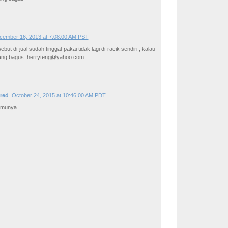
cember 16, 2013 at 7:08:00 AM PST
ebut di jual sudah tinggal pakai tidak lagi di racik sendiri , kalau
ang bagus ,herryteng@yahoo.com
ered
October 24, 2015 at 10:46:00 AM PDT
ilmunya