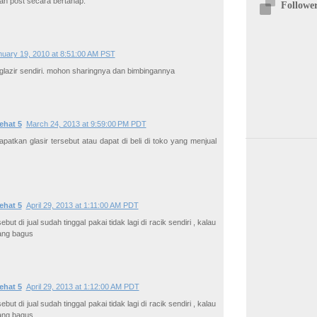
an post secara bertahap.
Followe
nuary 19, 2010 at 8:51:00 AM PST
glazir sendiri. mohon sharingnya dan bimbingannya
ehat 5
March 24, 2013 at 9:59:00 PM PDT
apatkan glasir tersebut atau dapat di beli di toko yang menjual
ehat 5
April 29, 2013 at 1:11:00 AM PDT
ebut di jual sudah tinggal pakai tidak lagi di racik sendiri , kalau
ang bagus
ehat 5
April 29, 2013 at 1:12:00 AM PDT
ebut di jual sudah tinggal pakai tidak lagi di racik sendiri , kalau
ang bagus