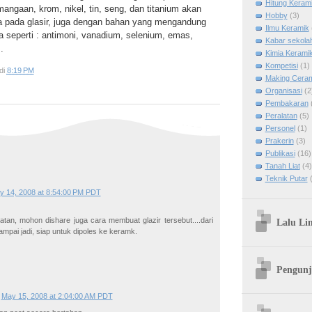
Hitung Keram
angaan, krom, nikel, tin, seng, dan titanium akan
Hobby
(3)
 pada glasir, juga dengan bahan yang mengandung
Ilmu Keramik
da seperti : antimoni, vanadium, selenium, emas,
Kabar sekola
.
Kimia Kerami
Kompetisi
(1)
di
8:19 PM
Making Cera
Organisasi
(2
Pembakaran
Peralatan
(5)
Personel
(1)
Prakerin
(3)
Publikasi
(16)
Tanah Liat
(4)
Teknik Putar
y 14, 2008 at 8:54:00 PM PDT
atan, mohon dishare juga cara membuat glazir tersebut....dari
Lalu Li
pai jadi, siap untuk dipoles ke keramk.
Pengunj
May 15, 2008 at 2:04:00 AM PDT