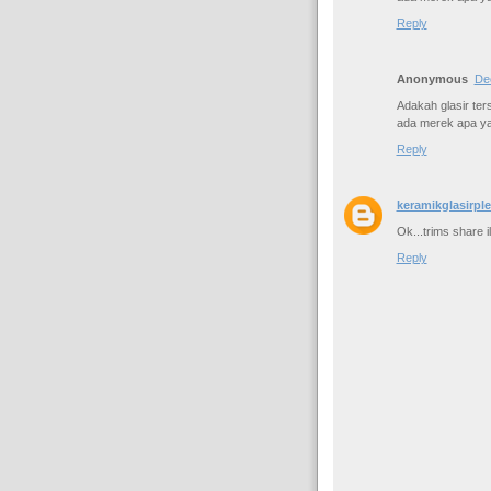
Reply
Anonymous
De
Adakah glasir ters
ada merek apa y
Reply
keramikglasirpl
Ok...trims share 
Reply