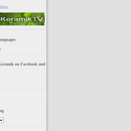
anguages
▼
Keramik on Facebook and
og