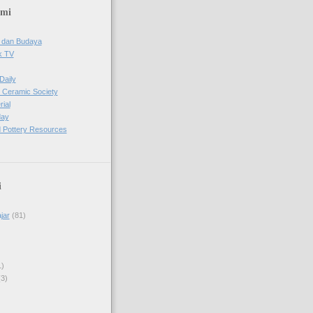
ami
 dan Budaya
k TV
Daily
 Ceramic Society
ial
day
 Pottery Resources
i
jar
(81)
1)
(3)