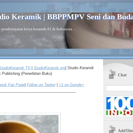
dio Keramik | BBPPMPV Seni dan Bud
 pembelajaran kriya keramik #1 di Indonesia....
StudioKeramik
TV
|
Studio
Keramik.org
| Studio Keramik
k
Publishing (
Penerbitan Buku
)
Chat
ook Fan Page
|
Follow on Twitter
|
+1 on Google+
_____________________________________
AddThi