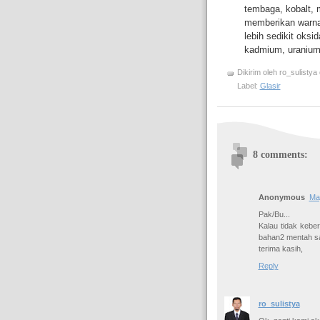
tembaga, kobalt, m
memberikan warna
lebih sedikit oksi
kadmium, uranium
Dikirim oleh
ro_sulistya
Label:
Glasir
8 comments:
Anonymous
Ma
Pak/Bu...
Kalau tidak keber
bahan2 mentah sam
terima kasih,
Reply
ro_sulistya