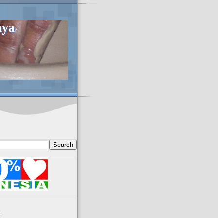
aya
s