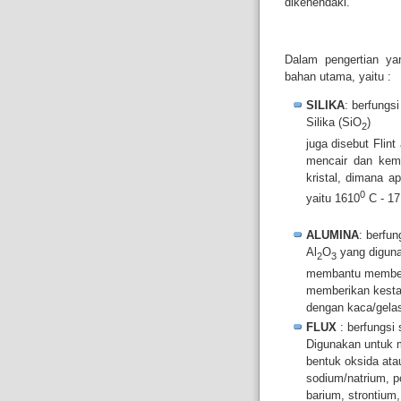
dikehendaki.
Dalam pengertian ya
bahan utama, yaitu :
SILIKA
: berfungs
Silika (SiO
)
2
juga disebut Flin
mencair dan kem
kristal, dimana ap
0
yaitu 1610
C - 17
ALUMINA
: berfu
Al
O
yang diguna
2
3
membantu membentu
memberikan kesta
dengan kaca/gelas
FLUX
: berfungsi 
Digunakan untuk m
bentuk oksida atau
sodium/natrium, p
barium, strontium