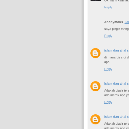
Ok, nanti kami ak
Reply
Anonymous
Ja
saya pingin meng
Reply
islam dan ahal s
di mana bisa di d
apa
Reply
islam dan ahal s
Adakah glasir ters
ada merek apa y
Reply
islam dan ahal s
Adakah glasir ters
ada merek apa y