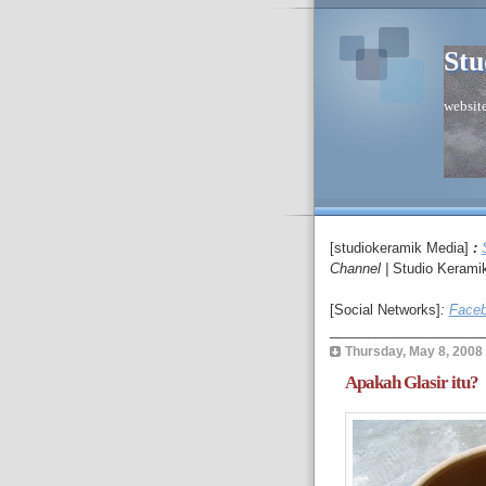
Stu
website
[studiokeramik Media]
:
C
hannel
|
Studio Kerami
[Social Networks]
:
Faceb
____________________
Thursday, May 8, 2008
Apakah Glasir itu?