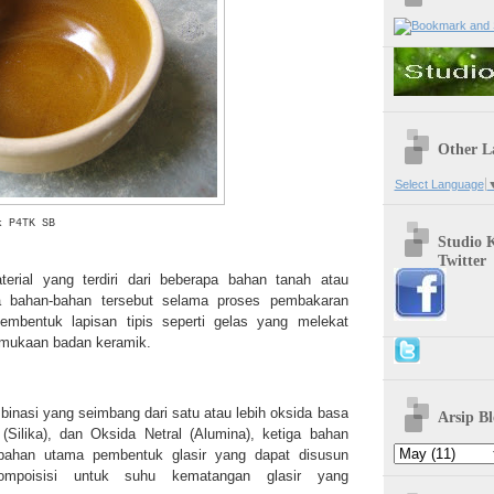
Other L
Select Language
k P4TK SB
Studio 
Twitter
erial yang terdiri dari beberapa bahan tanah atau
na bahan-bahan tersebut selama proses pembakaran
mbentuk lapisan tipis seperti gelas yang melekat
rmukaan badan keramik.
inasi yang seimbang dari satu atau lebih oksida basa
Arsip Bl
(Silika), dan Oksida Netral (Alumina), ketiga bahan
bahan utama pembentuk glasir yang dapat disusun
ompoisisi untuk suhu kematangan glasir yang