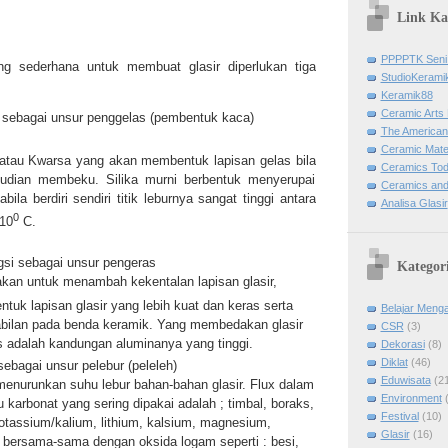
Link K
PPPPTK Seni
ng sederhana untuk membuat glasir diperlukan tiga
StudioKerami
Keramik88
Ceramic Arts 
i sebagai unsur penggelas (pembentuk kaca)
The American
Ceramic Mater
t atau Kwarsa yang akan membentuk lapisan gelas bila
Ceramics To
udian membeku. Silika murni berbentuk menyerupai
Ceramics and
abila berdiri sendiri titik leburnya sangat tinggi antara
Analisa Glasir
0
10
C.
ngsi sebagai unsur pengeras
Kategor
kan untuk menambah kekentalan lapisan glasir,
k lapisan glasir yang lebih kuat dan keras serta
Belajar Menga
bilan pada benda keramik. Yang membedakan glasir
CSR
(3)
 adalah kandungan aluminanya yang tinggi.
Dekorasi
(8)
Diklat
(46)
sebagai unsur pelebur (peleleh)
Eduwisata
(2
enurunkan suhu lebur bahan-bahan glasir. Flux dalam
Environment
 karbonat yang sering dipakai adalah ; timbal, boraks,
Festival
(10)
otassium/kalium, lithium, kalsium, magnesium,
Glasir
(16)
, bersama-sama dengan oksida logam seperti : besi,