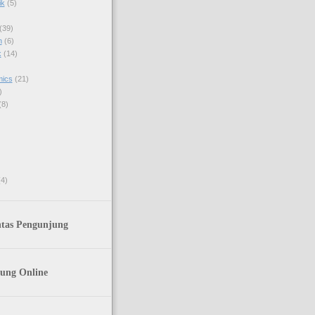
ik
(5)
(39)
h
(6)
k
(14)
mics
(21)
)
(8)
(4)
ntas Pengunjung
ung Online