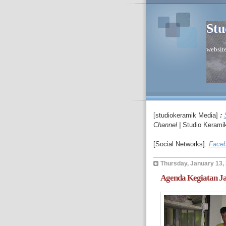
Stu
website
[studiokeramik Media]
:
C
hannel
|
Studio Kerami
[Social Networks]
:
Faceb
____________________
Thursday, January 13,
Agenda Kegiatan Ja