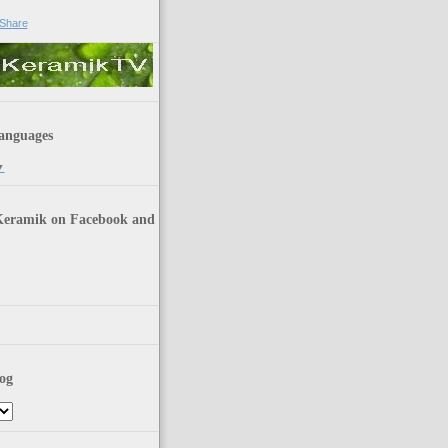
anguages
▼
Keramik on Facebook and
og