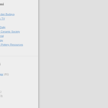
ami
 dan Budaya
k TV
Daily
 Ceramic Society
ial
day
 Pottery Resources
i
jar
(81)
1)
(3)