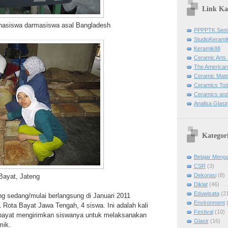
Link K
hasiswa darmasiswa asal Bangladesh
PPPPTK Seni
StudioKerami
Keramik88
Ceramic Arts 
The American
Ceramic Mater
Ceramics To
Ceramics and
Analisa Glasir
Kategor
Belajar Menga
CSR
(3)
Dekorasi
(8)
Bayat, Jateng
Diklat
(46)
Eduwisata
(2
g sedang/mulai berlangsung di Januari 2011
Environment
 Rota Bayat Jawa Tengah, 4 siswa. Ini adalah kali
Festival
(10)
bayat mengirimkan siswanya untuk melaksanakan
Glasir
(16)
mik.