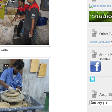
Other L
Select Language
karta
Studio 
Twitter
Arsip Bl