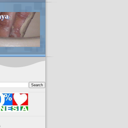
aya
s