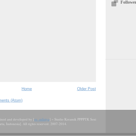
Followe
Home
Older Post
ents (Atom)
tained and developed by
[
ro_sulistya
] ~
Studio Keramik PPPPTK Seni
a, Indonesia]. All rights reserved. 2007-2014.