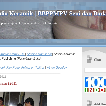
dio Keramik | BBPPMPV Seni dan Bud
 pembelajaran kriya keramik #1 di Indonesia....
StudioKeramik
TV
|
Studio
Keramik.org
| Studio Keramik
k
Publishing (
Penerbitan Buku
)
Chat
ook Fan Page
|
Follow on Twitter
|
+1 on Google+
_____________________________________
 2011
nuari 2011
AddThi