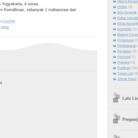
Hitung Keram
5 Yogyakarta, 4 siswa.
Hobby
(3)
m Kemdiknas, sebanyak 1 mahasiswa dari
Ilmu Keramik
Kabar sekola
di
9:59 PM
Kimia Kerami
,
Diklat
Kompetisi
(1)
Making Cera
Organisasi
(2
Pembakaran
Peralatan
(5)
Personel
(1)
Prakerin
(3)
Publikasi
(16)
Tanah Liat
(4)
Teknik Putar
t
Lalu Li
Pengunj