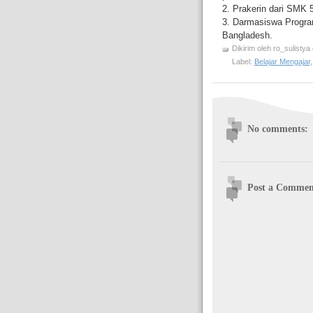
2. Prakerin dari SMK 
3. Darmasiswa Progra
Bangladesh.
Dikirim oleh
ro_sulistya
Label:
Belajar Mengajar
No comments:
Post a Commen