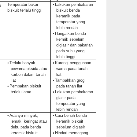
g
Temperatur bakar
•
Lakukan pembakaran
t
biskuit terlalu tinggi
biskuit benda
keramik pada
temperatur yang
lebih rendah
•
Hangatkan benda
kermik sebelum
diglasir dan bakarlah
pada suhu yang
lebih tinggi
•
Terlalu banyak
•
Kurangi penggunaan
pewarna oksida atau
warna pada tanah
karbon dalam tanah
liat
liat
•
Tambahkan grog
•
Pembakan biskuit
pada tanah liat
terlalu lama
•
Lakukan pembakaran
glasir pada
temperatur yang
lebih rendah
•
Adanya minyak,
•
Cuci bersih benda
lemak, keringat atau
keramik biskuit
debu pada benda
sebelum diglasir
keramik biskuit
•
Hindari memegang