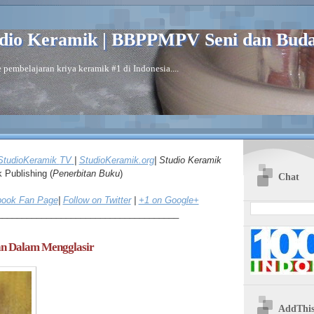
dio Keramik | BBPPMPV Seni dan Bud
 pembelajaran kriya keramik #1 di Indonesia....
StudioKeramik
TV
|
Studio
Keramik.org
| Studio Keramik
k
Publishing (
Penerbitan Buku
)
Chat
ook Fan Page
|
Follow on Twitter
|
+1 on Google+
_____________________________________
an Dalam Mengglasir
AddThi