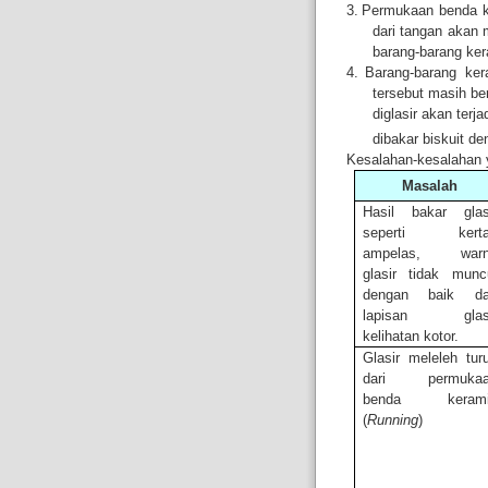
3.
Permukaan benda ke
dari tangan akan 
barang-barang ker
4.
Barang-barang ker
tersebut masih ber
diglasir akan ter
dibakar biskuit d
Kesalahan-kesalahan ya
Masalah
Hasil bakar glas
seperti kerta
ampelas, warn
glasir tidak munc
dengan baik d
lapisan glasi
kelihatan kotor.
Glasir meleleh tur
dari permukaa
benda kerami
(
Running
)