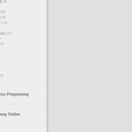
ik
(5)
(39)
h
(6)
k
(14)
mics
(21)
)
(8)
(4)
ntas Pengunjung
ung Online