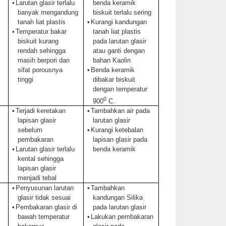
•
Larutan glasir terlalu
benda keramik
banyak mengandung
biskuit terlalu sering
tanah liat plastis
•
Kurangi kandungan
•
Temperatur bakar
tanah liat plastis
biskuit kurang
pada larutan glasir
rendah sehingga
atau ganti dengan
masih berpori dan
bahan Kaolin
sifat porousnya
•
Benda
keramik
tinggi
dibakar biskuit
dengan temperatur
0
900
C.
•
Terjadi keretakan
•
Tambahkan air pada
lapisan glasir
larutan glasir
sebelum
•
Kurangi ketebalan
pembakaran
lapisan glasir pada
•
Larutan glasir terlalu
benda keramik
kental sehingga
lapisan glasir
menjadi tebal
•
Penyusunan larutan
•
Tambahkan
glasir tidak sesuai
kandungan Silika
•
Pembakaran glasir di
pada larutan glasir
bawah temperatur
•
Lakukan pembakaran