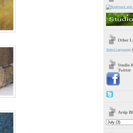
Other L
Select Language
Studio 
Twitter
Arsip Bl