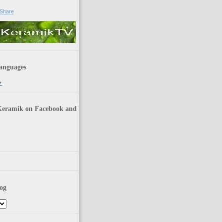
anguages
▼
Keramik on Facebook and
og