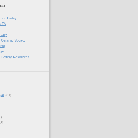
ami
 dan Budaya
k TV
Daily
 Ceramic Society
ial
day
 Pottery Resources
i
jar
(81)
1)
(3)