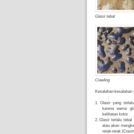
Glasir tebal
Crawling
Kesalahan-kesalahan ya
:
1.
Glasir yang terlal
karena warna gl
kelihatan kotor.
2.
Glasir terlalu teba
atau akan mengkeru
retak-retak (Crazin