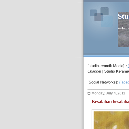
Stu
website
[studiokeramik Media]
:
C
hannel
|
Studio Kerami
[Social Networks]
:
Faceb
____________________
Monday, July 4, 2011
Kesalahan-kesalah