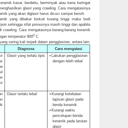
ramik kasar, berdebu, berminyak atau kena keringat
menghasilkan glasir yang crawling.
Cara mengatasinya
amik yang akan diglasir harus dicuci sampai bersih
amik yang dibakar biskuit kurang tinggi maka bodi
pori sehingga sifat porousnya masih tinggi dan apabila
jadi crawling. Cara mengatasinya barang-barang keramik
0
engan temperatur 900
C.
ng sering kali terjadi dalam pengglasiran, antara lain:
Diagnosa
Cara mengatasi
ir
Glasir yang terlalu tipis
•
Lakukan pengglasiran
s
dengan lebih tebal
a
ul
an
r
un
Glasir terlalu tebal
•
Kurangi ketebalan
n
lapisan glasir pada
k
benda keramik
•
Kurangi waktu
pencelupan benda
keramik pada larutan
glasir