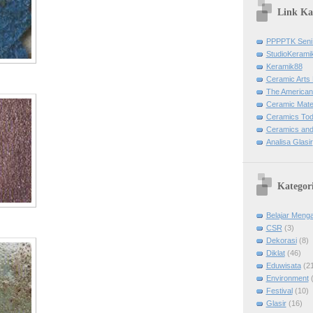
Link K
PPPPTK Seni
StudioKerami
Keramik88
Ceramic Arts 
The American
Ceramic Mater
Ceramics To
Ceramics and
Analisa Glasir
Kategor
Belajar Menga
CSR
(3)
Dekorasi
(8)
Diklat
(46)
Eduwisata
(2
Environment
Festival
(10)
Glasir
(16)