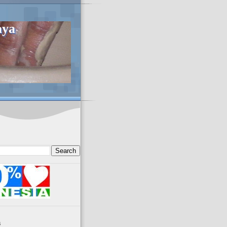
aya
s